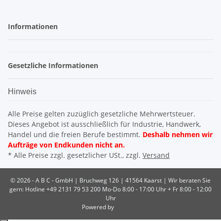
Informationen
Gesetzliche Informationen
Hinweis
Alle Preise gelten zuzüglich gesetzliche Mehrwertsteuer.
Dieses Angebot ist ausschließlich für Industrie, Handwerk,
Handel und die freien Berufe bestimmt.
Deshalb nehmen wir
Aufträge von Endkunden nicht an.
* Alle Preise zzgl. gesetzlicher USt., zzgl.
Versand
© 2026 - A B C - GmbH | Bruchweg 126 | 41564 Kaarst |
Wir beraten Sie
gern: Hotline +49 2131 79 53 200 Mo-Do 8:00 - 17:00 Uhr + Fr 8:00 - 12:00
Uhr
Powered by
JTL-Shop