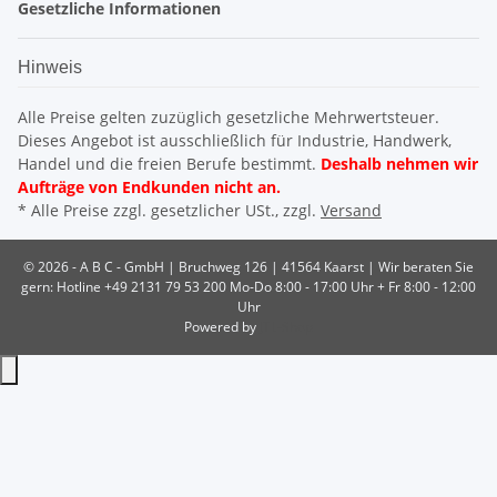
Gesetzliche Informationen
Hinweis
Alle Preise gelten zuzüglich gesetzliche Mehrwertsteuer.
Dieses Angebot ist ausschließlich für Industrie, Handwerk,
Handel und die freien Berufe bestimmt.
Deshalb nehmen wir
Aufträge von Endkunden nicht an.
* Alle Preise zzgl. gesetzlicher USt., zzgl.
Versand
© 2026 - A B C - GmbH | Bruchweg 126 | 41564 Kaarst |
Wir beraten Sie
gern: Hotline +49 2131 79 53 200 Mo-Do 8:00 - 17:00 Uhr + Fr 8:00 - 12:00
Uhr
Powered by
JTL-Shop